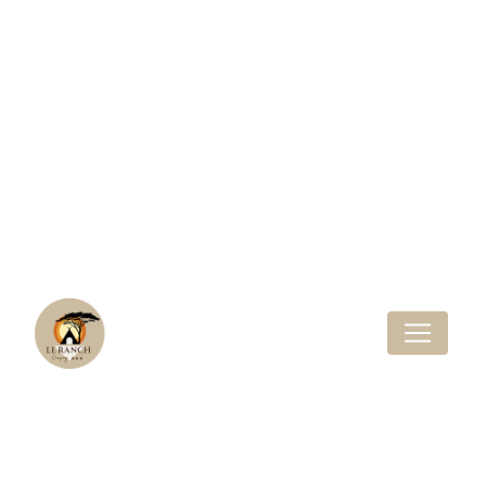
Panneau de gestion des cookies
EMPLACEMENTS À
L'ANNÉE
Votre résidence nature entre océan et
forêt
Et si vous aviez votre propre coin de
paradis sur la côte Atlantique ?
Au cœur d’un environnement préservé,
le Camping Le Ranch à Naujac-sur-Mer
vous propose des parcelles à l’année
pour installer votre mobil-home ou
votre tiny house, et profiter