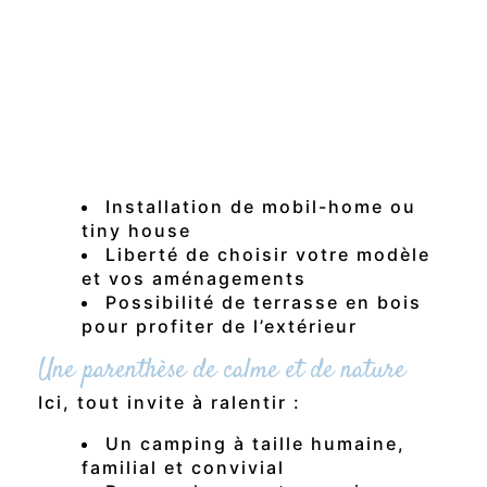
pleinement d’un art de vivre simple,
proche de la nature.
Un espace à votre image
Chaque emplacement devient un
véritable lieu de vie, où vous pouvez
créer votre cocon
Installation de mobil-home ou
tiny house
Liberté de choisir votre modèle
et vos aménagements
Possibilité de terrasse en bois
pour profiter de l’extérieur
Une parenthèse de calme et de nature
Ici, tout invite à ralentir :
Un camping à taille humaine,
familial et convivial