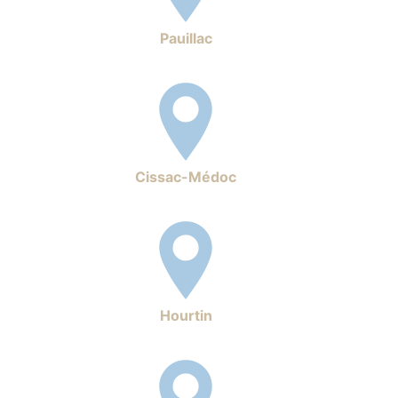
Pauillac
Cissac-Médoc
Hourtin