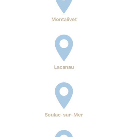
Montalivet
Lacanau
Soulac-sur-Mer