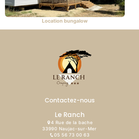
Location bungalow
Contactez-nous
Le Ranch
4 Rue de la bache
33990 Naujac-sur-Mer
05 56 73 00 63