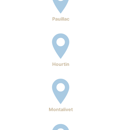
Pauillac
Hourtin
Montalivet