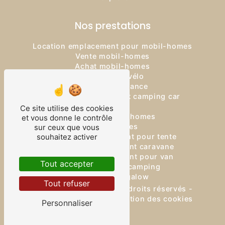
Nos prestations
Location emplacement pour mobil-homes
Vente mobil-homes
Achat mobil-homes
Location de vélo
Logement vacance
Location emplacement camping car
Camping
Ce site utilise des cookies
Location mobil-homes
et vous donne le contrôle
Mobil-homes
sur ceux que vous
Location emplacement pour tente
souhaitez activer
Location emplacement caravane
Location emplacement pour van
Tout accepter
Location terrain camping
Location bungalow
Tout refuser
©
Vistalid
- 2026 - Tous droits réservés -
Mentions légales
-
Gestion des cookies
Personnaliser