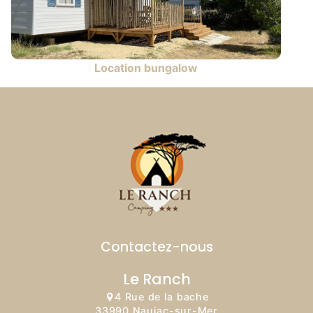
Location bungalow
Contactez-nous
Le Ranch
4 Rue de la bache
33990 Naujac-sur-Mer