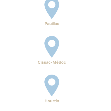
Pauillac
Cissac-Médoc
Hourtin