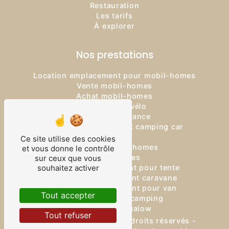
Restauration
Les tarifs
À explorer
Nos prestations
Location emplacement pour mobil-homes
Vente mobil-homes
Achat mobil-homes
Location de vélo
Logement vacance
Location emplacement camping car
Camping
Ce site utilise des cookies
Location mobil-homes
et vous donne le contrôle
Mobil-homes
sur ceux que vous
Location emplacement pour tente
souhaitez activer
Location emplacement caravane
Location emplacement pour van
Tout accepter
Location terrain camping
Location bungalow
Tout refuser
©
Vistalid
- 2026 - Tous droits réservés -