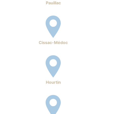
Pauillac
Cissac-Médoc
Hourtin