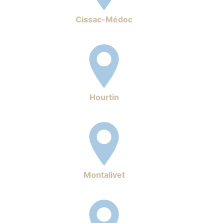
Cissac-Médoc
Hourtin
Montalivet